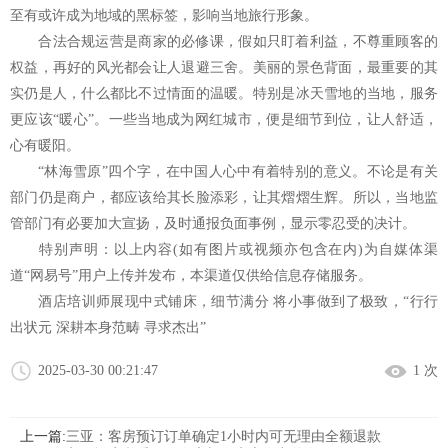
至有或许成为地域的黑标签，影响当地旅行形象。
合法合规运营是商家的必修课，假如只盯着利益，不尊重顾客的
权益，再好的风光都会让人退避三舍。美丽的景色背面，最重要的其
实仍是人，什么都比不过情面的温暖。特别是冰天雪地的当地，服务
更应该“暖心”。一些当地成为网红城市，便是细节到位，让人舒适，
心有暖阳。
“林海雪原”四个字，在中国人心中有着特别的意义。不论是有关
部门仍是商户，都应该给其长脸添彩，让其熠熠生辉。所以，当地监
管部门有必要加大宣扬，及时通报负面事例，显示零忍受的决计。
特别声明：以上内容(如有图片或视频亦包含在内)为自媒体渠
道“网易号”用户上传并发布，本渠道仅供给信息存储服务。
酒店培训师展现中式铺床，细节满分 将小事做到了极致，“行行
出状元 深耕本身范畴 寻求杰出”
2025-03-30 00:21:47
1 次
上一篇:
三亚：客房预订订单确定1小时内可无理由全额退款