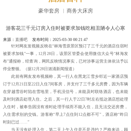
豪华套房
商务大床房
网站地图
游客花三千元订房入住时被要求加钱吃相丑陋令人心寒
来源：
直播吧
发布时间：2025-03-30 00:21:47
针对网友发视频反映在“林海雪原景区预订了三千元的酒店住宿时
被要求加钱”一事，12月28日，该景区管委会使用微信大众号“林海发
布”通报称，经查询，网民反映情况事实，已对涉事运营主体依法予以
停业整顿。（据12月28日汹涌新闻报道）
此前有网友发布视频称，其一行人在黑龙江雪乡邻近一家酒店预
订于12月21日至22日入住7间客房，并支付了三千多元房费，因为车辆
在穿越雪谷时陷在雪地里，手机没信号，未能及时联络酒店，也未能
及时到酒店处理入住。之后，其一行人于22日7时左右抵达酒店想处理
入住时，被奉告因没有准时处理手续而不能入住，且无法交还房费，
入住需求别的交钱。游客称“早上7点住到12点都不可”，酒店称“昨日
时刻已过……”
当天没有处理入住，第二天上午入住是不是违约？严格来说，顾