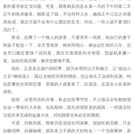
客的要求肯定没问题。究竟，顾客购买的是从第一天的下午到第二天
正午的客房服务。顾客花了钱，不论何时入住，确保正午12点之间退
房就成，酒店方面不会有什么额定的丢失。对此，一些人就不要强行
洗白了。
再说，折腾了一个晚上的游客，只要求开一间房，给自己的妻子
和孩子歇息一下，冰天雪地里，稍有同情心，都会赶忙组织入住，岂
会开口额定要钱？说到底，酒店方面便是利令智昏，想趁机多赚一
笔。如此吃相丑陋，被停业整顿不冤。
现在，正是东北旅行的旺季，因为冰雪的法力和魅力，让“南边小
土豆”继续涌入，既让当地经济得到增加，也让相关工业得到实惠。特
别是餐饮住宿和交通，受惠的人就更多了。应该说，这是令人欢喜的
局势。
固然，冰雪经济的开展，有必定的季节性，不少酒店全年都盼望
在这一季得到大丰收。在此期间，因为供需联系的原因，一些酒店经
过提价来完成利益最大化，对此顾客也有必定的预期。
可是，归根到底，商家仍是该按合同就事。假如吃相丑陋，只会
自砸招牌，自砸饭碗，损坏来之不易的大好机会！一个负面事例，甚