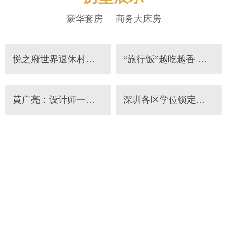
豪华套房
商务大床房
网站地图
悦之府世界退休村引荐：医养结合24小时呼应+养分餐食月费6000元起
“旅行饭”越吃越香 美好路越走越宽
黄广亮：设计师一定要有底蕴
深圳各区学位锁定学校一览（制度+名单）