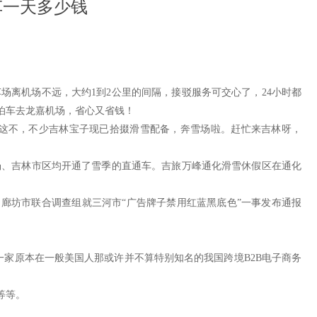
车一天多少钱
离机场不远，大约1到2公里的间隔，接驳服务可交心了，24小时都
泊车去龙嘉机场，省心又省钱！
这不，不少吉林宝子现已拾掇滑雪配备，奔雪场啦。赶忙来吉林呀，
、吉林市区均开通了雪季的直通车。吉旅万峰通化滑雪休假区在通化
廊坊市联合调查组就三河市“广告牌子禁用红蓝黑底色”一事发布通报
一家原本在一般美国人那或许并不算特别知名的我国跨境B2B电子商务
等等。