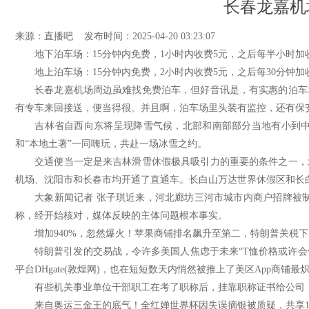
长春龙嘉机
来源：
直播吧
发布时间：2025-04-20 03:23:07
‌地下泊车场‌：15分钟内免费，1小时内收费5元，之后每半小时加收
‌地上泊车场‌：15分钟内免费，2小时内收费5元，之后每30分钟加收
长春龙嘉机场周边虽难找免费泊车，但好音讯是，有实惠的泊车场等
有专车来回接送，便当得很。并且啊，泊车场里头装有监控，还有保
吉林省自西向东将呈现降雪气候，北部和南部部分当地有小到中雪
和“本地土著”一同嗨玩，共赴一场冰雪之约。
交通便当一定是来吉林滑雪休假极具吸引力的重要的条件之一，北
机场、沈阳市和长春市均开通了直通车。长白山万达世界休假区和长
大象新闻记者 张子琪近来，河北廊坊三河市城市内商户招牌被制止
称，经开始核对，媒体反映的主体问题根本事实。
增加940%，忽然爆火！苹果商铺排名飙升至第二，特朗普关税下，
特朗普引发的交易战，令许多美国人焦虑于未来“T恤价格或许会像鸡
平台DHgate(敦煌网)，也在短短数天内悄然被推上了美区App商铺最
有些机关事业单位干部职工在考了职称后，挂靠职称证书给公司，
来自奥运三金王的底气！全红婵世界杯因失误摘银被质疑，共享18