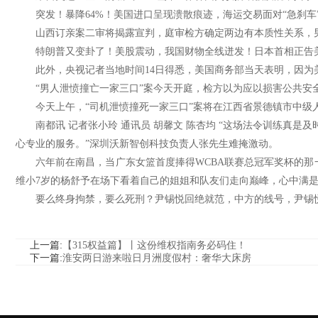
突发！暴降64%！美国进口呈现溃散痕迹，海运交易面对“急刹车”，
山西订亲案二审将揭露宣判，庭审检方确定两边有本质性关系，男
特朗普又变卦了！美股震动，我国财物全线迸发！日本首相正告美
此外，央视记者当地时间14日得悉，美国商务部当天表明，因为美国
“男人泄愤撞亡一家三口”案今天开庭，检方以为应以损害公共安
今天上午，“司机泄愤撞死一家三口”案将在江西省景德镇市中级人
南都讯 记者张小玲 通讯员 胡馨文 陈杏均 “这场法令训练真是
心专业的服务。”深圳沃新智创科技负责人张先生难掩激动。
六年前在南昌，当广东女篮首度捧得WCBA联赛总冠军奖杯的那一
维小7岁的杨舒予在场下看着自己的姐姐和队友们走向巅峰，心中满
要么终身拘禁，要么死刑？尹锡悦回绝就范，中方的线号，尹锡悦到
上一篇:
【315权益篇】丨这份维权指南务必码住！
下一篇:
淮安两日游来啦日月洲度假村：奢华大床房