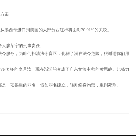
选方案
墨西哥进口到美国的大部分西红柿将面对20.91%的关税。
告人廖某宇的刑事责任。
式法令服务，为咱们扫清法令盲区，化解了潜在法令危险，很谢谢你们用
VP奖杯的李月汝、现在渐渐的变成了广东女篮主帅的黄思静。比杨力
都是一项很重的罪名，假如罪名建立，轻则终身拘禁，重则死刑。