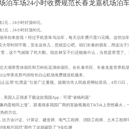
场泊车场24小时收费规范长春龙嘉机场泊
2元，24小时封顶80元。
1元，24小时封顶80元。
你来发现！经过手机里笨鸟泊车，每天泊车费只需15元哦。这些泊车场
安大哥时间守着，安全这块儿，您就定心吧。咱们长春的朋友，用这法子
，这个气候除了吃大鹅。咱吉林宝子们还能做什么，当然是滑雪了。
大湖滑雪休假区和万科松花湖休假区。在长春市区、长春龙嘉世界机场
白山华美名胜均供给长白山机场免费接送机服务。
运用“红黑蓝”引发广泛重视。据廊坊市人民政府网站音讯，4月15日，
美国人正很多下载这款我国App：可谓“省钱利器”
蛋相同上涨”。跟着很多我国厂商的宣扬视频在TikTok上突然爆火，
炽热的方位。
比方会计证、计算证、建造师、电气工程师、消防工程师、土木工程师
张相片回怼“那咋了这就破防了”#全红婵