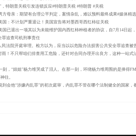
特朗普关税引发连锁反应#特朗普关税 #特朗普 #关税
方母亲：期望有合理公平判定，案情杂乱，难以预料最终成果#媒体精
国：不计划严重退让！美国宣告将对墨西哥西红柿征关税
已退出一项其以为未能维护国内西红柿种植者的协议，自7月14日起，从
全罪追查司机刑事责任
民法院开庭审理。检方以为，应当以以危险办法损害公共安全罪追查被
及时雨！不只帮咱们排查用工危险，还针对合同办理开出良方，这种一站
刻，“妞姐”杨力维哭成了泪人。在那一刻，环绕杨力维周围的是捧得FM
是神往。
会他“涉嫌内乱罪”的初次庭审，内乱罪不管在哪个法制健全的国家，