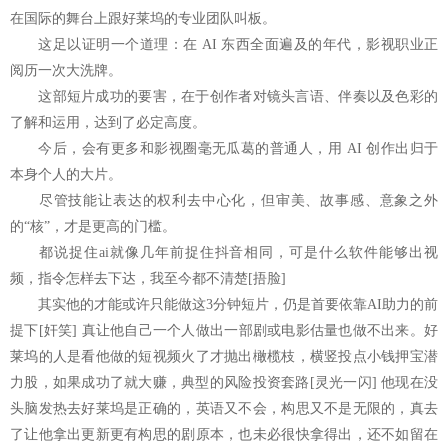
在国际的舞台上跟好莱坞的专业团队叫板。
这足以证明一个道理：在 AI 东西全面遍及的年代，影视职业正
阅历一次大洗牌。
这部短片成功的要害，在于创作者对镜头言语、伴奏以及色彩的
了解和运用，达到了必定高度。
今后，会有更多和影视圈毫无瓜葛的普通人，用 AI 创作出归于
本身个人的大片。
尽管技能让表达的权利去中心化，但审美、故事感、意象之外
的“核”，才是更高的门槛。
都说捉住ai就像几年前捉住抖音相同，可是什么软件能够出视
频，指令怎样去下达，我至今都不清楚[捂脸]
其实他的才能或许只能做这3分钟短片，仍是首要依靠AI助力的前
提下[奸笑] 真让他自己一个人做出一部剧或电影估量也做不出来。好
莱坞的人是看他做的短视频火了才抛出橄榄枝，横竖投点小钱押宝潜
力股，如果成功了就大赚，典型的风险投资套路[灵光一闪] 他现在没
头脑发热去好莱坞是正确的，英语又不会，构思又不是无限的，真去
了让他拿出更新更有构思的剧原本，也未必很快拿得出，还不如留在