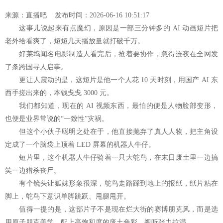
来源：
直播吧
发布时间：2026-06-16 10:51:17
这事儿说起来有点魔幻，原因是一部三分钟多的 AI 动画短片把
网站地图
老外给看爽了，短短几天播放量就打破千万。
好莱坞闻名电影制造人看完后，抢着要协作，急得连夜在全网发
了条跨国寻人启事。
更让人震动的是，这短片是他一个人花 10 天时刻，用国产 AI 东
西手搓出来的，本钱戋戋 3000 元。
我们都知道，现在的 AI 视频东西，最怕的便是人物脸部变形，
也便是业界常说的“一致性”灾祸。
但这个小伙子聪明之处在于，他直接抛弃了真人人物，把主角设
定成了一个脑袋上顶着 LED 屏幕的机器人牛仔。
短片里，这个机器人牛仔骑着一只大鸵鸟，在末日废土里一边搞
笑一边猎杀丧尸。
有个镜头让狐妹形象很深，鸵鸟走路踩到地上的报纸，纸片粘在
脚上，鸵鸟下意识单脚跳跃、甩腿甩开。
值得一提的是，这部片子不是现在烂大街的赛博朋克风，而是选
用原子朋克美学，配上高饱和度的废土色彩，视听张力拉满。