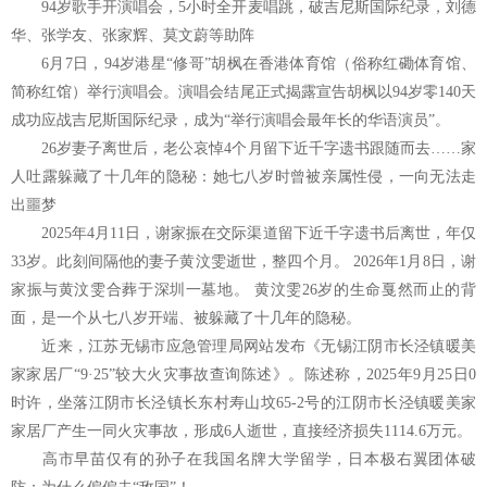
94岁歌手开演唱会，5小时全开麦唱跳，破吉尼斯国际纪录，刘德
华、张学友、张家辉、莫文蔚等助阵
6月7日，94岁港星“修哥”胡枫在香港体育馆（俗称红磡体育馆、
简称红馆）举行演唱会。演唱会结尾正式揭露宣告胡枫以94岁零140天
成功应战吉尼斯国际纪录，成为“举行演唱会最年长的华语演员”。
26岁妻子离世后，老公哀悼4个月留下近千字遗书跟随而去……家
人吐露躲藏了十几年的隐秘：她七八岁时曾被亲属性侵，一向无法走
出噩梦
2025年4月11日，谢家振在交际渠道留下近千字遗书后离世，年仅
33岁。此刻间隔他的妻子黄汶雯逝世，整四个月。 2026年1月8日，谢
家振与黄汶雯合葬于深圳一墓地。 黄汶雯26岁的生命戛然而止的背
面，是一个从七八岁开端、被躲藏了十几年的隐秘。
近来，江苏无锡市应急管理局网站发布《无锡江阴市长泾镇暖美
家家居厂“9·25”较大火灾事故查询陈述》。陈述称，2025年9月25日0
时许，坐落江阴市长泾镇长东村寿山坟65-2号的江阴市长泾镇暖美家
家居厂产生一同火灾事故，形成6人逝世，直接经济损失1114.6万元。
高市早苗仅有的孙子在我国名牌大学留学，日本极右翼团体破