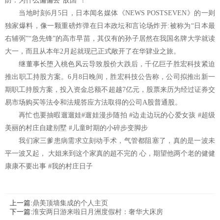
防：为什么偏偏去“敌国”！
当地时刻6月5日，日本闻名媒体《NEWS POSTSEVEN》的一则
独家爆料，像一颗重磅炸弹在日本政坛和言论场炸开:被称为“日本最
右辅弼”“急先锋”的高市早苗，其仅有的孙子居然在我国名牌大学就读
大一，而且从本年2月起就现已正式敞开了在华肄业之旅。
继董事长堕入桃色风云导致股价大跌后，千亿巨子胜宏科技紧迫
推出职工持股方案。6月8日晚间，胜宏科技公告称，公司拟推出新一
期职工持股方案，投入资金总额不超越7亿元，股票来历为经过证券交
易市场购买等法令和法规答应方法取得的公司A股普通股。
再忙也要抽暇遛遛娃#遛娃漫步随拍 #边走边玩的心爱女孩 #超级
美丽的村庄自建别墅 #儿童时期的小碎步变脚步
我们家三爹患病需求立刻动手术，气管都阻塞了，真的是一波未
平一波又起， 大姐来到这个家真的超不完的 心，期望他两个老的健健
康康不要出事 #我的村庄日子
上一篇:
鼎美顶墙集成的个人主页
下一篇:
淮安两日游来啦日月洲度假村：奢华大床房