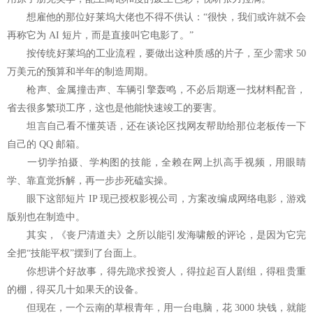
想雇他的那位好莱坞大佬也不得不供认：“很快，我们或许就不会
再称它为 AI 短片，而是直接叫它电影了。”
按传统好莱坞的工业流程，要做出这种质感的片子，至少需求 50
万美元的预算和半年的制造周期。
枪声、金属撞击声、车辆引擎轰鸣，不必后期逐一找材料配音，
省去很多繁琐工序，这也是他能快速竣工的要害。
坦言自己看不懂英语，还在谈论区找网友帮助给那位老板传一下
自己的 QQ 邮箱。
一切学拍摄、学构图的技能，全赖在网上扒高手视频，用眼睛
学、靠直觉拆解，再一步步死磕实操。
眼下这部短片 IP 现已授权影视公司，方案改编成网络电影，游戏
版别也在制造中。
其实，《丧尸清道夫》之所以能引发海啸般的评论，是因为它完
全把“技能平权”摆到了台面上。
你想讲个好故事，得先跪求投资人，得拉起百人剧组，得租贵重
的棚，得买几十如果天的设备。
但现在，一个云南的草根青年，用一台电脑，花 3000 块钱，就能