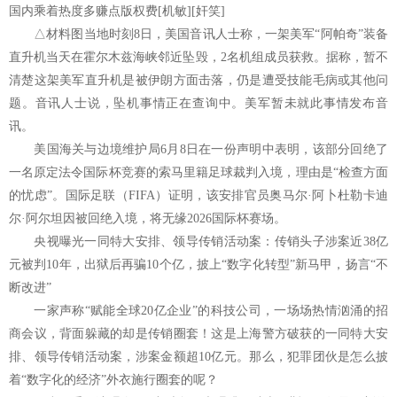
国内乘着热度多赚点版权费[机敏][奸笑]
△材料图当地时刻8日，美国音讯人士称，一架美军“阿帕奇”装备
直升机当天在霍尔木兹海峡邻近坠毁，2名机组成员获救。据称，暂不
清楚这架美军直升机是被伊朗方面击落，仍是遭受技能毛病或其他问
题。音讯人士说，坠机事情正在查询中。美军暂未就此事情发布音
讯。
美国海关与边境维护局6月8日在一份声明中表明，该部分回绝了
一名原定法令国际杯竞赛的索马里籍足球裁判入境，理由是“检查方面
的忧虑”。国际足联（FIFA）证明，该安排官员奥马尔·阿卜杜勒卡迪
尔·阿尔坦因被回绝入境，将无缘2026国际杯赛场。
央视曝光一同特大安排、领导传销活动案：传销头子涉案近38亿
元被判10年，出狱后再骗10个亿，披上“数字化转型”新马甲，扬言“不
断改进”
一家声称“赋能全球20亿企业”的科技公司，一场场热情汹涌的招
商会议，背面躲藏的却是传销圈套！这是上海警方破获的一同特大安
排、领导传销活动案，涉案金额超10亿元。那么，犯罪团伙是怎么披
着“数字化的经济”外衣施行圈套的呢？