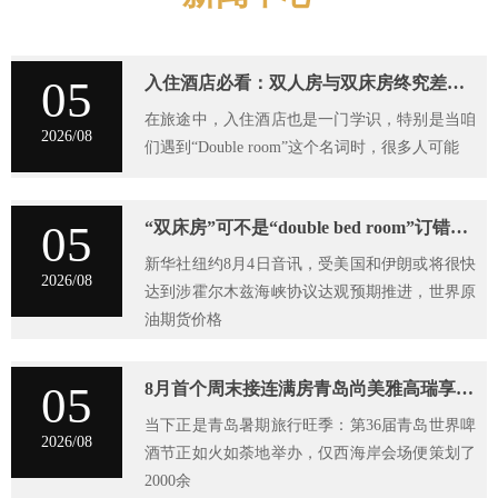
网站地图
05
入住酒店必看：双人房与双床房终究差在哪？
在旅途中，入住酒店也是一门学识，特别是当咱
2026/08
们遇到“Double room”这个名词时，很多人可能
05
“双床房”可不是“double bed room”订错了可是要闹笑话的
新华社纽约8月4日音讯，受美国和伊朗或将很快
2026/08
达到涉霍尔木兹海峡协议达观预期推进，世界原
油期货价格
05
8月首个周末接连满房青岛尚美雅高瑞享凭什么接住暑期流量？
当下正是青岛暑期旅行旺季：第36届青岛世界啤
2026/08
酒节正如火如荼地举办，仅西海岸会场便策划了
2000余